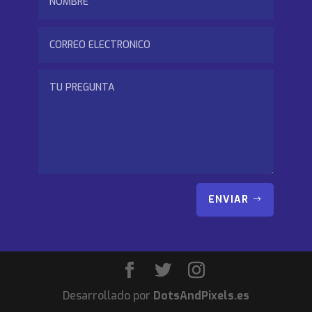
ENVIAR
Desarrollado por
DotsAndPixels.es